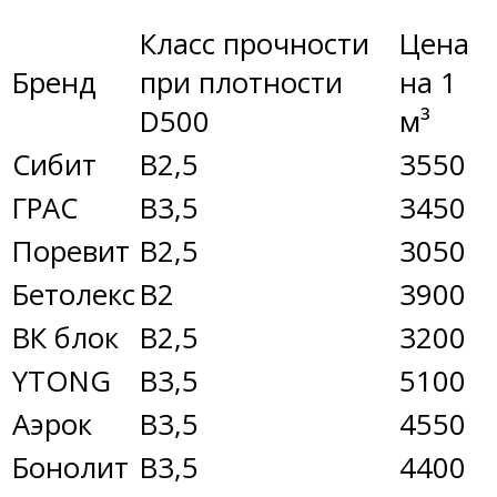
Класс прочности
Цена
Бренд
при плотности
на 1
D500
м³
Сибит
В2,5
3550
ГРАС
В3,5
3450
Поревит
В2,5
3050
Бетолекс
В2
3900
ВК блок
В2,5
3200
YTONG
В3,5
5100
Аэрок
В3,5
4550
Бонолит
В3,5
4400