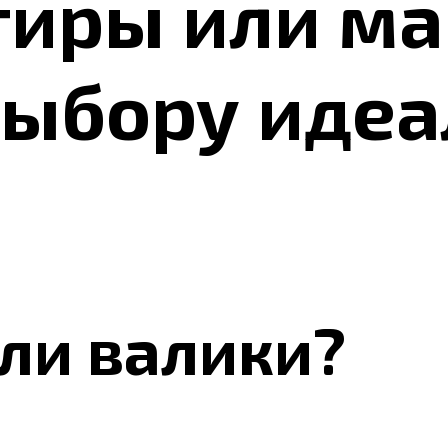
тиры или м
выбору идеа
ли валики?