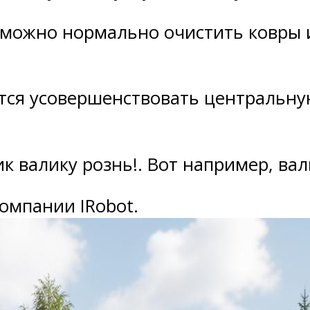
зможно нормально очистить ковры 
ся усовершенствовать центральную
к валику рознь!. Вот например, вал
омпании IRobot.