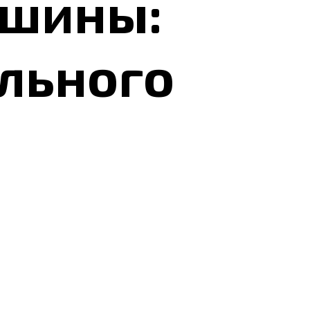
ашины:
льного