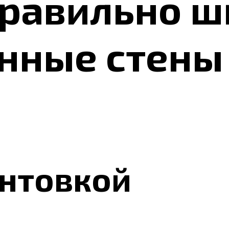
правильно 
нные стены
унтовкой