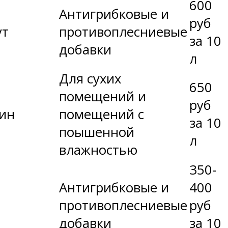
600
Антигрибковые и
руб
ут
противоплесниевые
за 10
добавки
л
Для сухих
650
помещений и
руб
мин
помещений с
за 10
поышенной
л
влажностью
350-
Антигрибковые и
400
противоплесниевые
руб
добавки
за 10