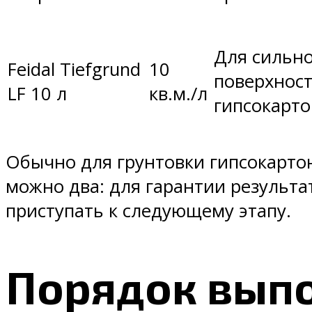
Для сильн
Feidal Tiefgrund
10
поверхност
LF 10 л
кв.м./л
гипсокарто
Обычно для грунтовки гипсокартон
можно два: для гарантии результа
приступать к следующему этапу.
Порядок выпо