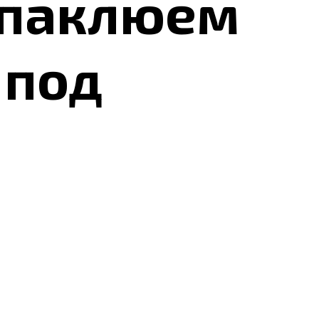
шпаклюем
 под