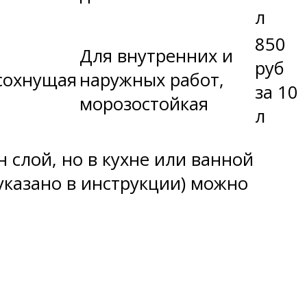
л
850
Для внутренних и
руб
сохнущая
наружных работ,
за 10
морозостойкая
л
 слой, но в кухне или ванной
указано в инструкции) можно