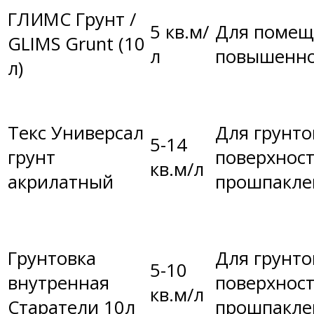
ГЛИМС Грунт /
5 кв.м/
Для помещ
GLIMS Grunt (10
л
повышенно
л)
Текс Универсал
Для грунто
5-14
грунт
поверхност
кв.м/л
акрилатный
прошпакле
Грунтовка
Для грунто
5-10
внутренная
поверхност
кв.м/л
Старатели 10л
прошпакле