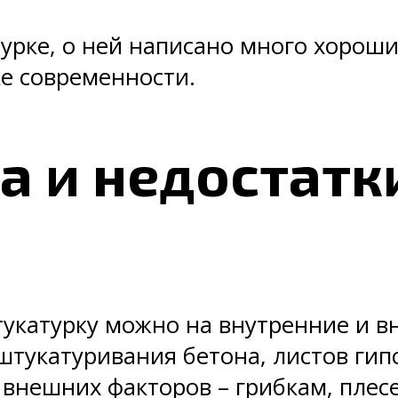
урке, о ней написано много хороших
е современности.
 и недостатк
тукатурку можно на внутренние и в
тукатуривания бетона, листов гипсо
 внешних факторов – грибкам, пле