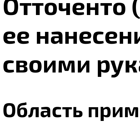
Отточенто (
ее нанесен
своими ру
Область при