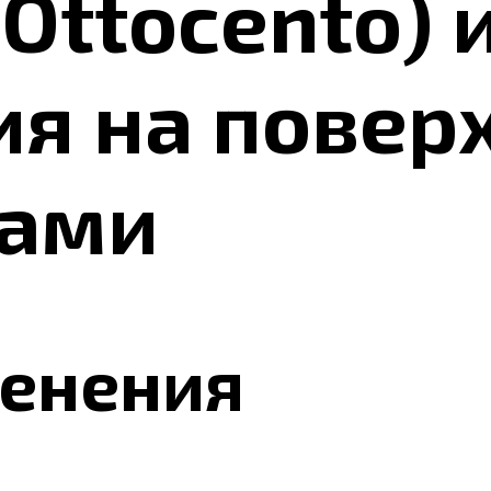
Оttocento) 
ия на повер
ками
менения