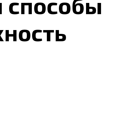
и способы
хность