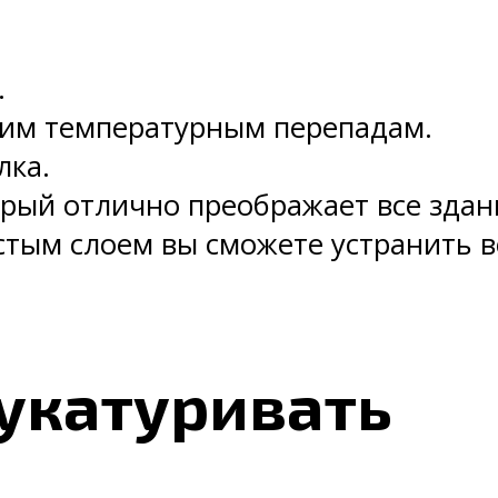
.
шим температурным перепадам.
лка.
рый отлично преображает все здани
стым слоем вы сможете устранить в
укатуривать