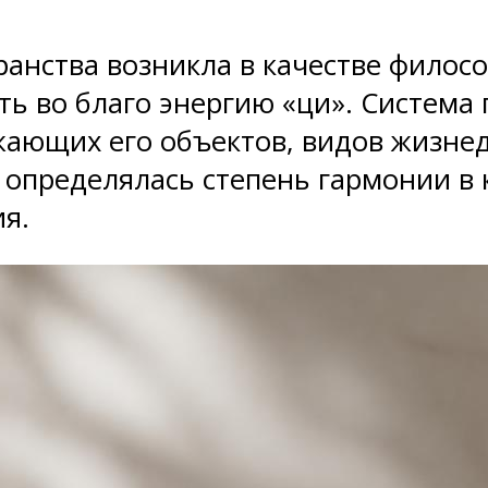
ранства возникла в качестве филосо
ть во благо энергию «ци». Система
жающих его объектов, видов жизне
й определялась степень гармонии в
я.