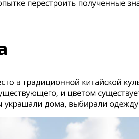
опытке перестроить полученные зн
а
есто в традиционной китайской кул
уществующего, и цветом существуе
ы украшали дома, выбирали одежду