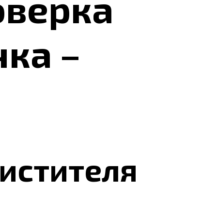
оверка
чка –
чистителя