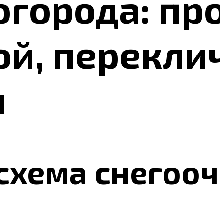
 огорода: пр
ой, перекли
я
 схема снегоо