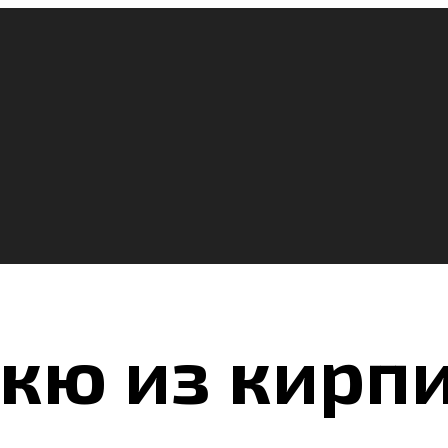
кю из кирп