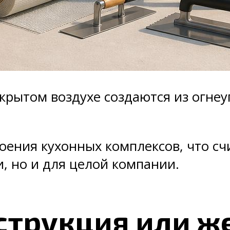
крытом воздухе создаются из огне
оения кухонных комплексов, что с
, но и для целой компани​и.
струкция или ж