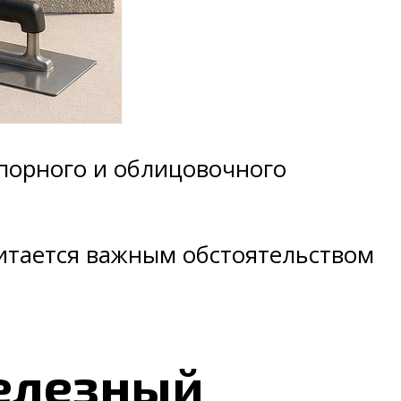
упорного и облицовочного
читается важным обстоятельством
елезный