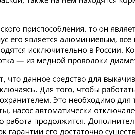
аской, также на нем находятся кор
еского приспособления, то он явля
ус его является алюминиевым, все 
водятся исключительно в России. Ко
отка — из медной проволоки диаме
 что данное средство для выкачив
ыключаясь. Для того, чтобы работат
хранителем. Это необходимо для то
ы, насос автоматически отключался.
го работа продолжится. Дополнит
рок гарантии его достаточно существ