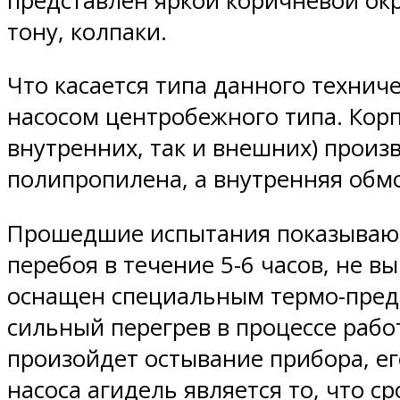
представлен яркой коричневой окр
тону, колпаки.
Что касается типа данного технич
насосом центробежного типа. Корп
внутренних, так и внешних) произ
полипропилена, а внутренняя обм
Прошедшие испытания показывают,
перебоя в течение 5-6 часов, не в
оснащен специальным термо-предо
сильный перегрев в процессе работ
произойдет остывание прибора, е
насоса агидель является то, что с