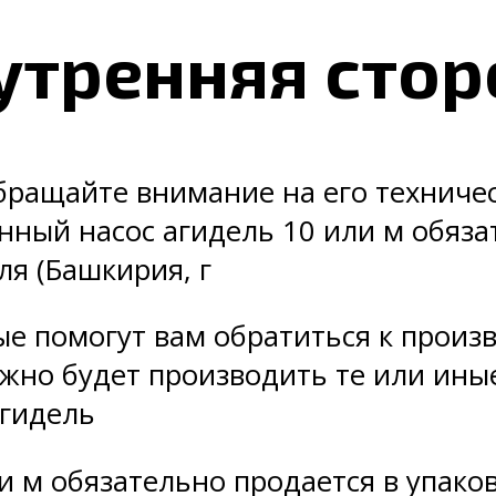
утренняя сто
бращайте внимание на его техниче
енный насос агидель 10 или м обяза
ля (Башкирия, г
ые помогут вам обратиться к произ
ужно будет производить те или ины
агидель
 м обязательно продается в упаков