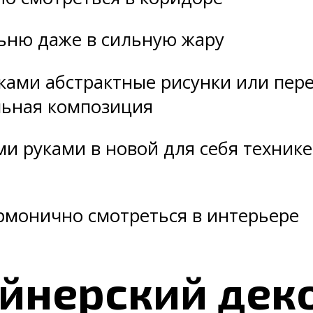
льню даже в сильную жару
уками абстрактные рисунки или пе
льная композиция
и руками в новой для себя технике,
армонично смотреться в интерьере
йнерский дек